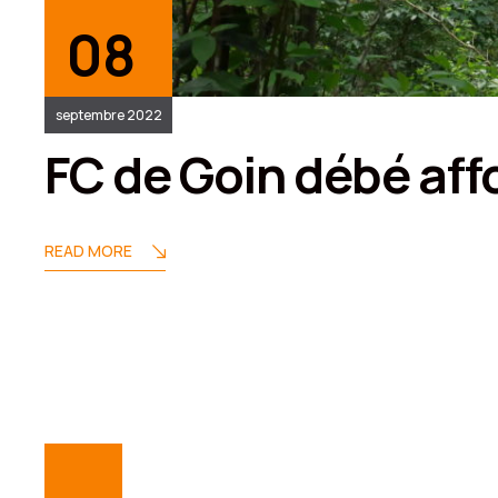
08
septembre 2022
FC de Goin débé aff
READ MORE