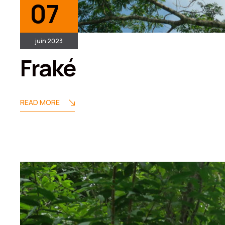
07
juin 2023
Fraké
READ MORE