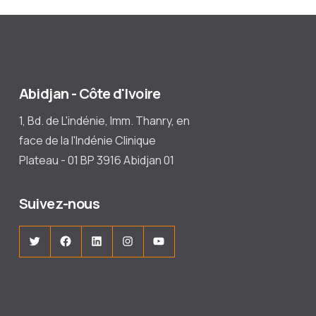
Abidjan - Côte d'Ivoire
1, Bd. de L'indénie, Imm. Thanry, en
face de la l'Indénie Clinique
Plateau - 01 BP 3916 Abidjan 01
Suivez-nous
Twitter
Facebook
LinkedIn
Instagram
YouTube