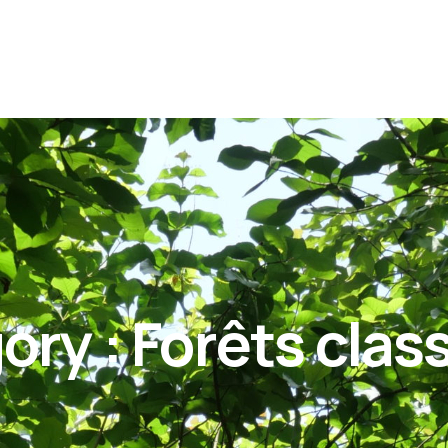
ory :
Forêts clas